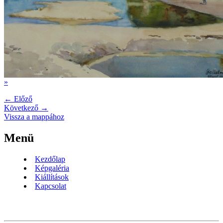
»
← Előző
Következő →
Vissza a mappához
Menü
Kezdőlap
Képgaléria
Kiállítások
Kapcsolat