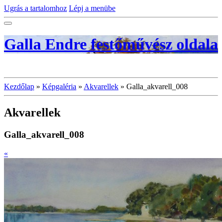
Ugrás a tartalomhoz
Lépj a menübe
Galla Endre festőművész oldala
Kezdőlap
»
Képgaléria
»
Akvarellek
»
Galla_akvarell_008
Akvarellek
Galla_akvarell_008
«