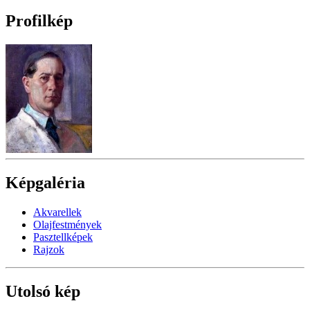
Profilkép
Képgaléria
Akvarellek
Olajfestmények
Pasztellképek
Rajzok
Utolsó kép