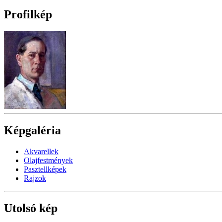
Profilkép
Képgaléria
Akvarellek
Olajfestmények
Pasztellképek
Rajzok
Utolsó kép