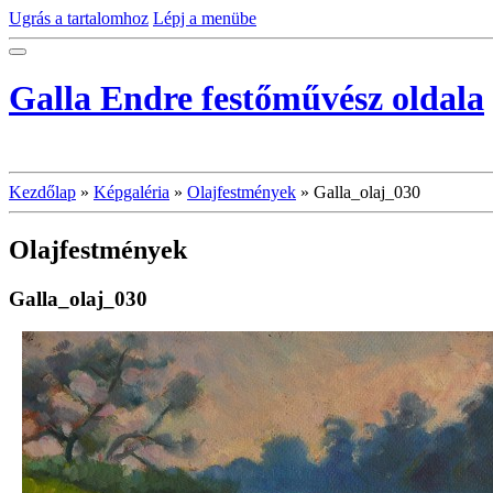
Ugrás a tartalomhoz
Lépj a menübe
Galla Endre festőművész oldala
Kezdőlap
»
Képgaléria
»
Olajfestmények
»
Galla_olaj_030
Olajfestmények
Galla_olaj_030