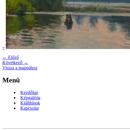
«
← Előző
Következő →
Vissza a mappához
Menü
Kezdőlap
Képgaléria
Kiállítások
Kapcsolat