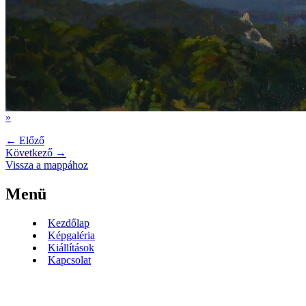
»
← Előző
Következő →
Vissza a mappához
Menü
Kezdőlap
Képgaléria
Kiállítások
Kapcsolat