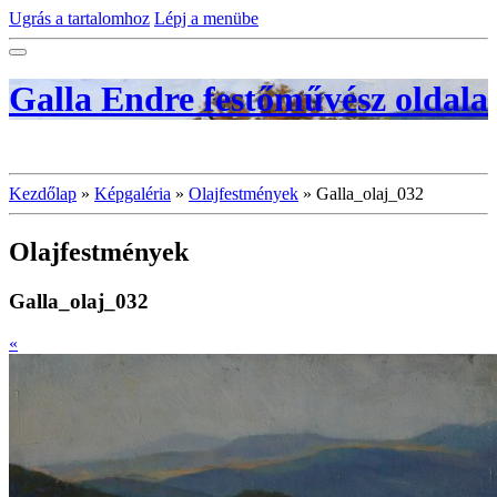
Ugrás a tartalomhoz
Lépj a menübe
Galla Endre festőművész oldala
Kezdőlap
»
Képgaléria
»
Olajfestmények
»
Galla_olaj_032
Olajfestmények
Galla_olaj_032
«