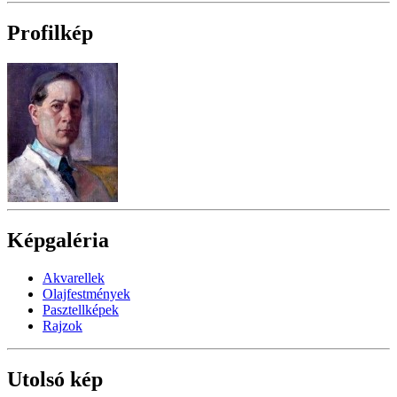
Profilkép
Képgaléria
Akvarellek
Olajfestmények
Pasztellképek
Rajzok
Utolsó kép